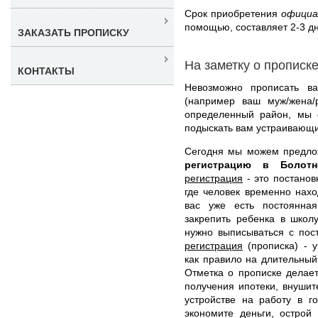
Срок приобретения
официа
помощью, составляет 2-3 дн
ЗАКАЗАТЬ ПРОПИСКУ
На заметку о прописк
КОНТАКТЫ
Невозможно прописать ва
(например ваш муж/жена/
определенный район, мы 
подыскать вам устраивающи
Сегодня мы можем предл
регистрацию в Боло
регистрация
- это постанов
где человек временно нахо
вас уже есть постоянна
закрепить ребенка в школ
нужно выписываться с пос
регистрация
(прописка) - у
как правило на длительный
Отметка о прописке делает
получения ипотеки, внушит
устройстве на работу в г
экономите деньги, острой